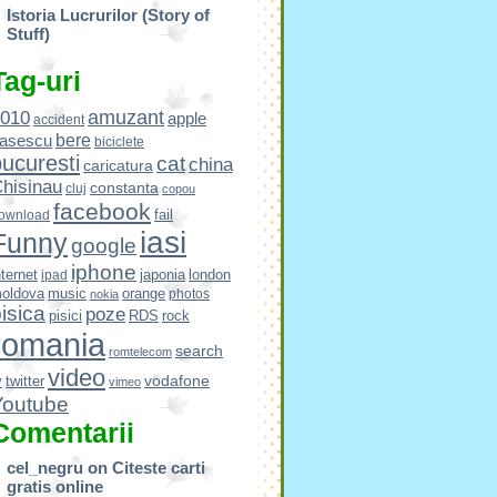
Istoria Lucrurilor (Story of
Stuff)
Tag-uri
amuzant
010
apple
accident
bere
asescu
biciclete
ucuresti
cat
china
caricatura
hisinau
constanta
cluj
copou
facebook
fail
ownload
iasi
Funny
google
iphone
nternet
japonia
london
ipad
oldova
music
orange
photos
nokia
isica
poze
pisici
RDS
rock
romania
search
romtelecom
video
vodafone
v
twitter
vimeo
Youtube
Comentarii
cel_negru
on
Citeste carti
gratis online