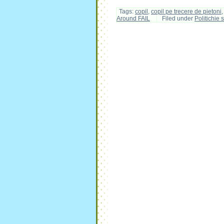
Tags:
copil
,
copil pe trecere de pietoni
Around FAIL
Filed under
Politichie