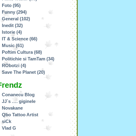
Foto
(95)
Funny
(294)
General
(102)
Inedit
(32)
Istorie
(4)
IT & Science
(66)
Music
(61)
Poftim Cultura
(68)
Politichie si TamTam
(34)
RObotzi
(4)
Save The Planet
(20)
Frendz
Conanecu Blog
JJ`s …. giginele
Novakane
Qbo Tattoo Artist
siCk
Vlad G