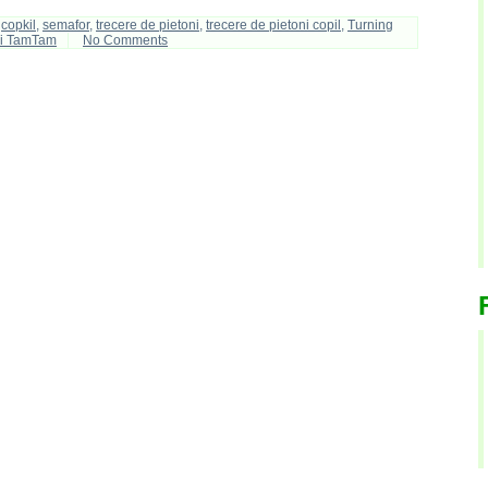
,
copkil
,
semafor
,
trecere de pietoni
,
trecere de pietoni copil
,
Turning
 si TamTam
No Comments